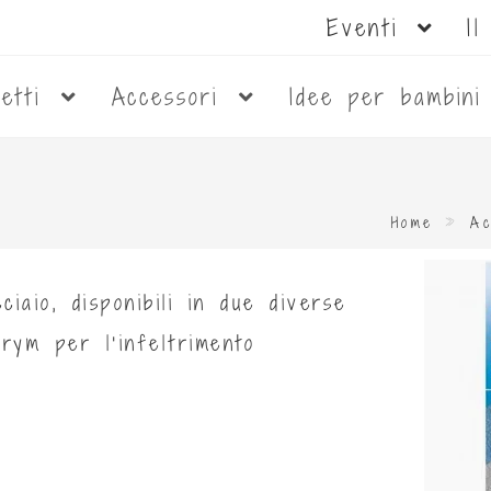
Eventi
I
netti
Accessori
Idee per bambin
Home
»
Ac
iaio, disponibili in due diverse
rym per l'infeltrimento