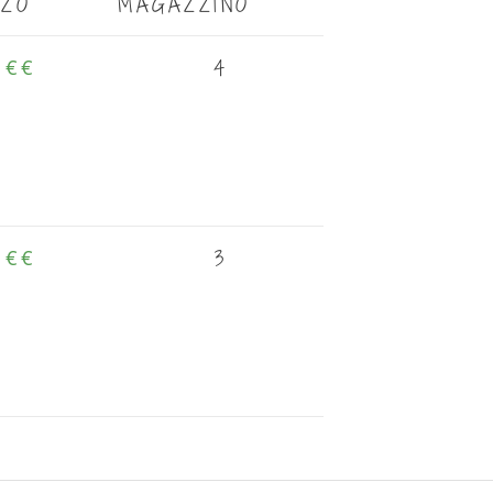
ZZO
MAGAZZINO
4
 €
€
3
 €
€