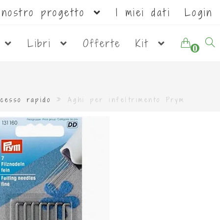
l nostro progetto
I miei dati
Login
i
Libri
Offerte
Kit
0
cesso rapido
»
Aghi per infeltrimento Prym