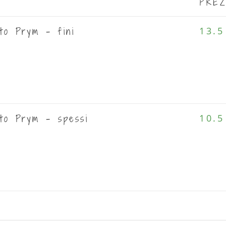
PRE
nto Prym - fini
13.5
nto Prym - spessi
10.5