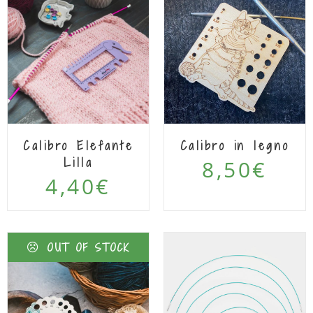
Calibro Elefante
Calibro in legno
Lilla
8,50
€
4,40
€
OUT OF STOCK