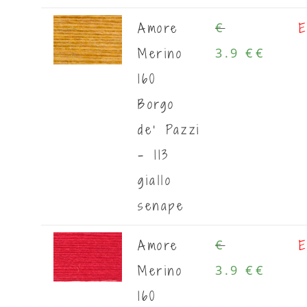
Amore
E
€
Merino
3.9 €
€
160
Borgo
de' Pazzi
- 113
giallo
senape
Amore
E
€
Merino
3.9 €
€
160