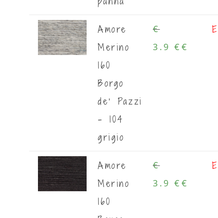
panna
Amore
E
€
Merino
3.9 €
€
160
Borgo
de' Pazzi
- 104
grigio
Amore
E
€
Merino
3.9 €
€
160