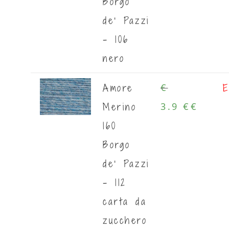
Borgo
de' Pazzi
- 106
nero
Amore
E
€
Merino
3.9 €
€
160
Borgo
de' Pazzi
- 112
carta da
zucchero