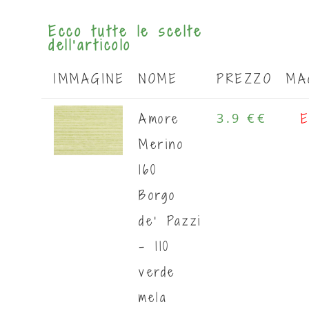
Ecco tutte le scelte
dell'articolo
IMMAGINE
NOME
PREZZO
MA
Amore
E
3.9 €
€
Merino
160
Borgo
de' Pazzi
- 110
verde
mela