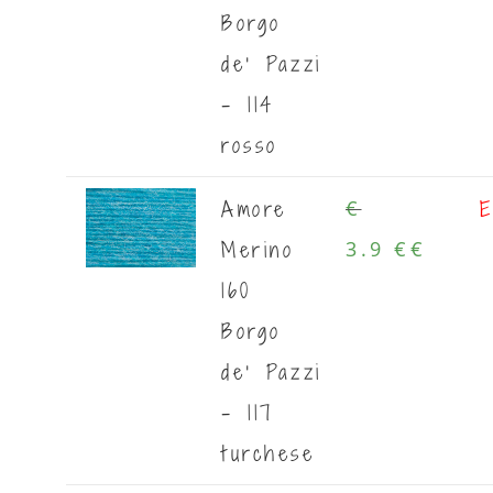
Borgo
de' Pazzi
- 114
rosso
Amore
E
€
Merino
3.9 €
€
160
Borgo
de' Pazzi
- 117
turchese