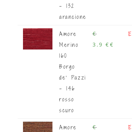
- 132
arancione
Amore
E
€
Merino
3.9 €
€
160
Borgo
de' Pazzi
- 146
rosso
scuro
Amore
E
€