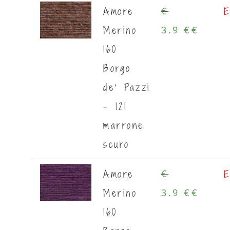
Amore
E
€
Merino
3.9 €
€
160
Borgo
de' Pazzi
- 121
marrone
scuro
Amore
E
€
Merino
3.9 €
€
160