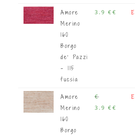
Amore
E
3.9 €
€
Merino
160
Borgo
de' Pazzi
- 115
fucsia
Amore
E
€
Merino
3.9 €
€
160
Borgo