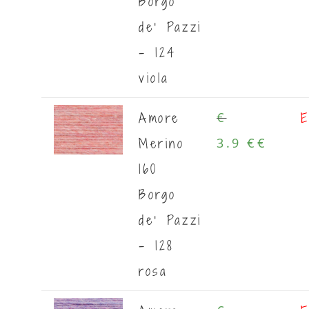
Borgo
de' Pazzi
- 124
viola
Amore
E
€
Merino
3.9 €
€
160
Borgo
de' Pazzi
- 128
rosa