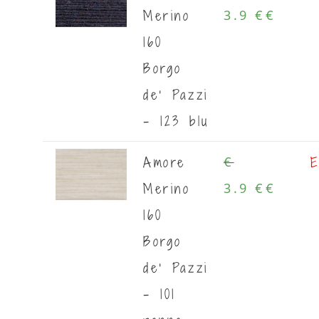
Merino
3.9 €
€
160
Borgo
de' Pazzi
- 123 blu
Amore
E
€
Merino
3.9 €
€
160
Borgo
de' Pazzi
- 101