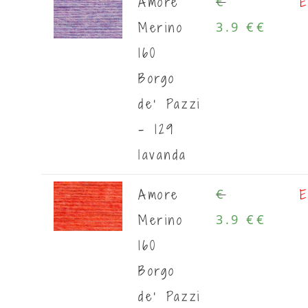
Amore
E
€
Merino
3.9 €
€
160
Borgo
de' Pazzi
- 129
lavanda
Amore
E
€
Merino
3.9 €
€
160
Borgo
de' Pazzi