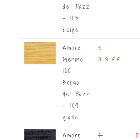
de' Pazzi
- 103
beige
Amore
€
Merino
3.9 €
€
160
Borgo
de' Pazzi
- 109
giallo
Amore
E
€