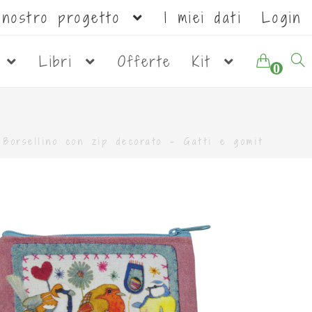
l nostro progetto
I miei dati
Login
i
Libri
Offerte
Kit
0
»
Borsellino con zip decorato - Gatti e gomitoli