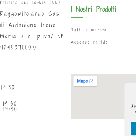
Politica dei cookie (UE)
I Nostri Prodotti
Raggomitolando Sas
di Antoniono Irene
Tutti i marchi
Maria & c. p.iva/ cf
Accesso rapido
:12453700010
19:30
 19:30
Us
 19:30
i 