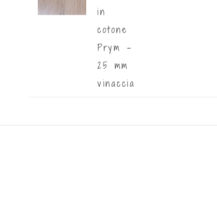
in
cotone
Prym -
25 mm
vinaccia