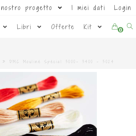
l nostro progetto
I miei dati
Login
i
Libri
Offerte
Kit
0
»
DMC Mouliné Spécial 3000- 3400 - 3024