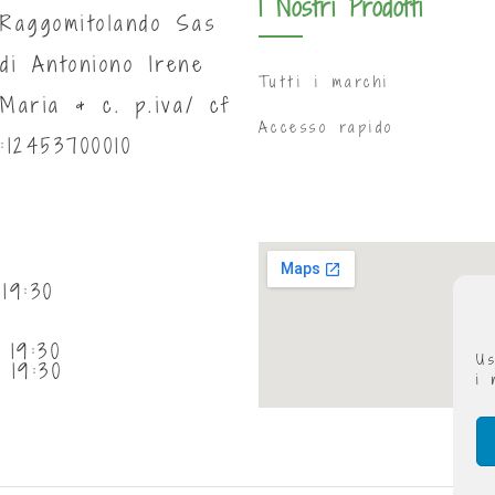
I Nostri Prodotti
Raggomitolando Sas
di Antoniono Irene
Tutti i marchi
Maria & c. p.iva/ cf
Accesso rapido
:12453700010
19:30
 19:30
Us
 19:30
i 