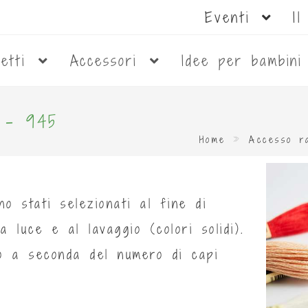
Eventi
I
netti
Accessori
Idee per bambin
0 - 945
Home
»
Accesso r
no stati selezionati al fine di
a luce e al lavaggio (colori solidi).
mo a seconda del numero di capi