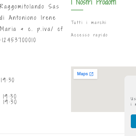
I Nostri Prodotti
Raggomitolando Sas
di Antoniono Irene
Tutti i marchi
Maria & c. p.iva/ cf
Accesso rapido
:12453700010
19:30
 19:30
Us
 19:30
i 