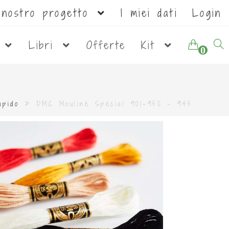
l nostro progetto
I miei dati
Login
i
Libri
Offerte
Kit
0
apido
»
DMC Mouliné Spécial 901-950 - 945