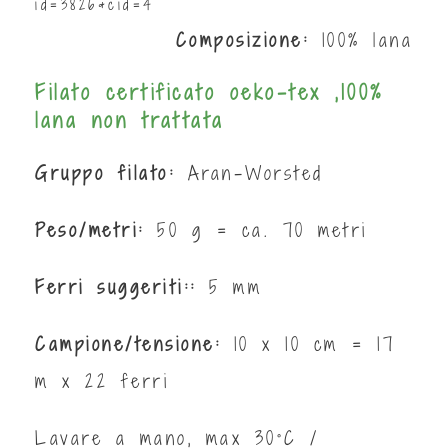
id=3826&cid=4
Composizione:
100% lana
Filato certificato oeko-tex ,100%
lana non trattata
Gruppo filato:
Aran-Worsted
Peso/metri:
50 g = ca. 70 metri
Ferri suggeriti::
5 mm
Campione/tensione:
10 x 10 cm = 17
m x 22 ferri
Lavare a mano, max 30°C /