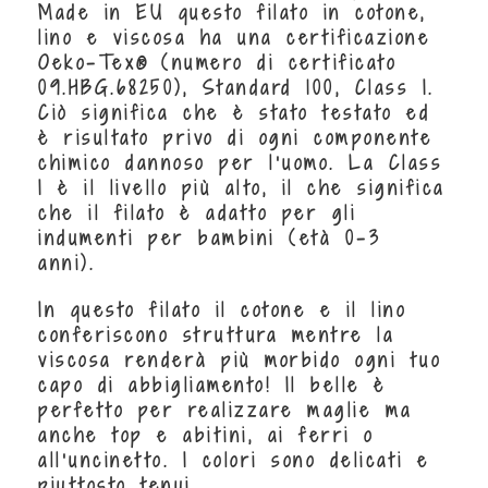
Made in EU q
uesto filato in cotone,
lino e viscosa ha una certificazione
Oeko-Tex® (numero di certificato
09.HBG.68250), Standard 100, Class I.
Ciò significa che è stato testato ed
è risultato privo di ogni componente
chimico dannoso per l'uomo. La Class
I è il livello più alto, il che significa
che il filato è adatto per gli
indumenti per bambini (età 0-3
anni).
In questo filato il cotone e il lino
conferiscono struttura mentre la
viscosa renderà più morbido ogni tuo
capo di abbigliamento! Il belle è
perfetto per realizzare maglie ma
anche top e abitini, ai ferri o
all'uncinetto. I colori sono delicati e
piuttosto tenui.