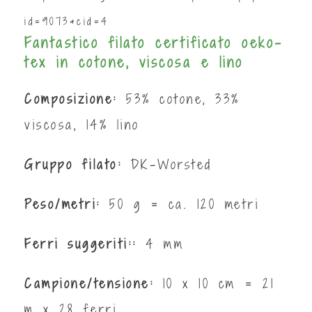
id=9073&cid=4
Fantastico filato certificato oeko-
tex in cotone, viscosa e lino
Composizione:
53% cotone, 33%
viscosa, 14% lino
Gruppo filato:
DK-Worsted
Peso/metri:
50 g = ca. 120 metri
Ferri suggeriti::
4 mm
Campione/tensione:
10 x 10 cm = 21
m x 28 ferri