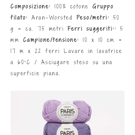
Composizione:
100% cotone
Gruppo
filato:
Aran-Worsted
Peso/metri:
50
g = ca. 75 metri
Ferri suggeriti::
5
mm
Campione/tensione:
10 x 10 cm =
17 m x 22 ferri Lavare in lavatrice
a 60°C / Asciugare steso su una
superficie piana.