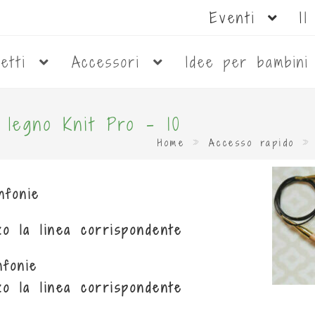
Eventi
I
netti
Accessori
Idee per bambin
n legno Knit Pro - 10
Home
»
Accesso rapido
nfonie
zo la linea corrispondente
nfonie
zo la linea corrispondente