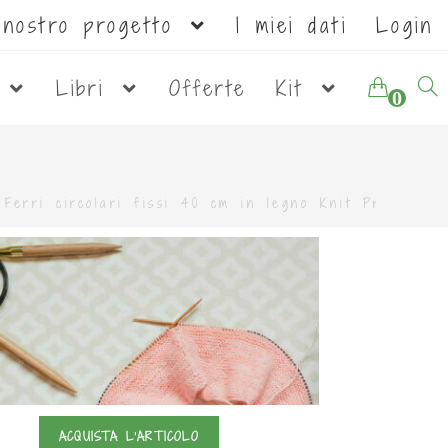
l nostro progetto
I miei dati
Login
i
Libri
Offerte
Kit
0
»
Ferri circolari fissi 40 cm in legno Knit Pro - 10
ACQUISTA L'ARTICOLO