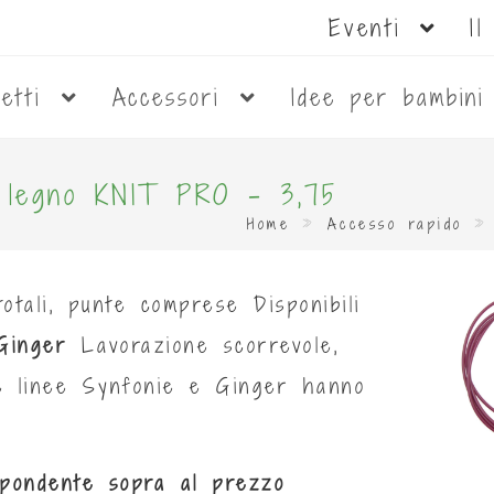
Eventi
I
netti
Accessori
Idee per bambin
in legno KNIT PRO - 3,75
Home
»
Accesso rapido
otali, punte comprese Disponibili
Ginger
Lavorazione scorrevole,
Le linee Synfonie e Ginger hanno
ispondente sopra al prezzo