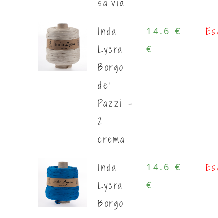
salvia
Inda
Es
14.6 €
Lycra
€
Borgo
de'
Pazzi -
2
crema
Inda
Es
14.6 €
Lycra
€
Borgo