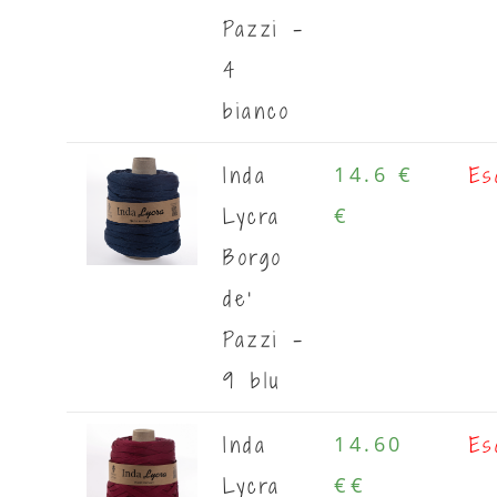
Pazzi -
4
bianco
Inda
Es
14.6 €
Lycra
€
Borgo
de'
Pazzi -
9 blu
Inda
Es
14.60
Lycra
€
€