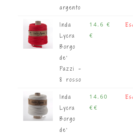
argento
Inda
Es
14.6 €
Lycra
€
Borgo
de'
Pazzi -
8 rosso
Inda
Es
14.60
Lycra
€
€
Borgo
de'