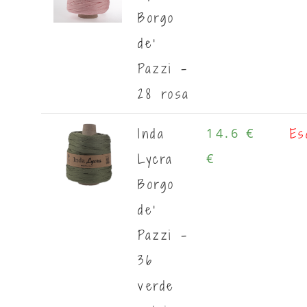
Borgo
de'
Pazzi -
28 rosa
Inda
Es
14.6 €
Lycra
€
Borgo
de'
Pazzi -
36
verde