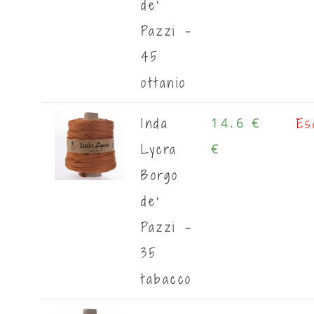
de'
Pazzi -
45
ottanio
Inda
Es
14.6 €
Lycra
€
Borgo
de'
Pazzi -
35
tabacco