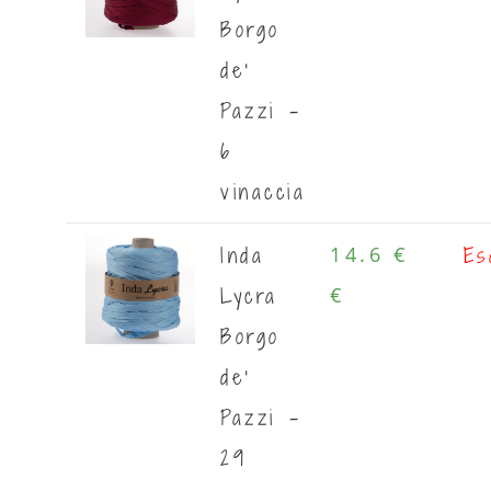
Borgo
de'
Pazzi -
6
vinaccia
Inda
Es
14.6 €
Lycra
€
Borgo
de'
Pazzi -
29