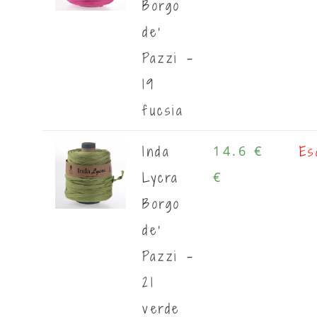
Borgo
de'
Pazzi -
19
fucsia
Inda
Es
14.6 €
Lycra
€
Borgo
de'
Pazzi -
21
verde