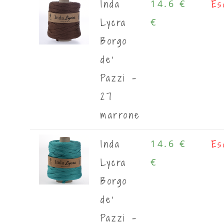
Inda
Es
14.6 €
Lycra
€
Borgo
de'
Pazzi -
27
marrone
Inda
Es
14.6 €
Lycra
€
Borgo
de'
Pazzi -