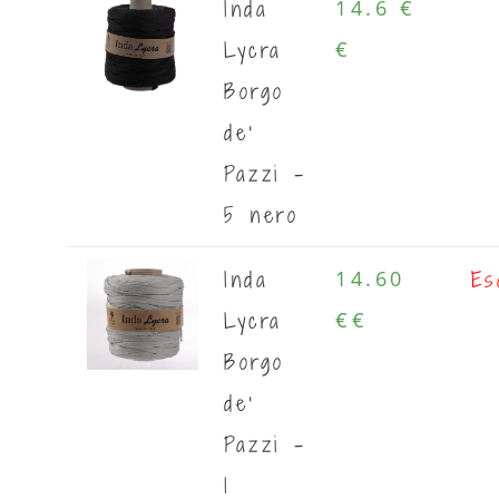
Inda
14.6 €
Lycra
€
Borgo
de'
Pazzi -
5 nero
Inda
Es
14.60
Lycra
€
€
Borgo
de'
Pazzi -
1