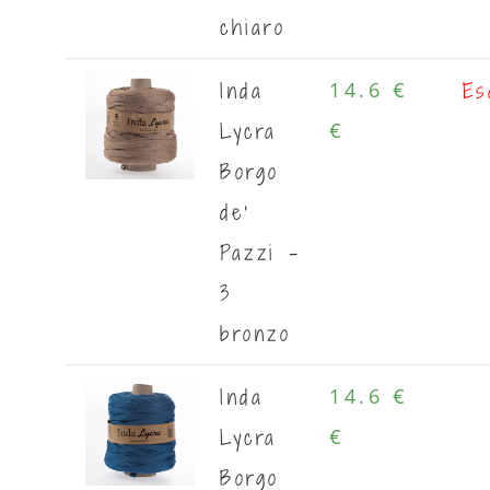
chiaro
Inda
Es
14.6 €
Lycra
€
Borgo
de'
Pazzi -
3
bronzo
Inda
14.6 €
Lycra
€
Borgo