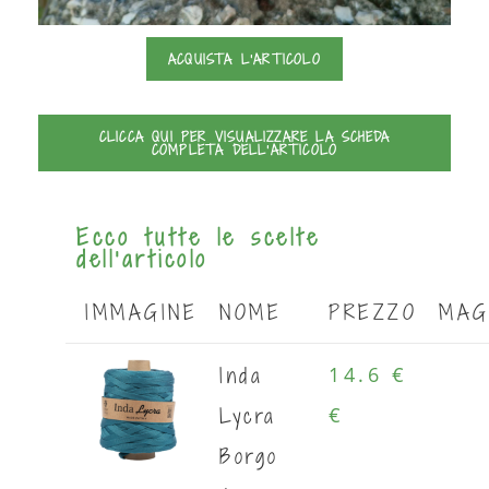
ACQUISTA L'ARTICOLO
CLICCA QUI PER VISUALIZZARE LA SCHEDA
COMPLETA DELL'ARTICOLO
Ecco tutte le scelte
dell'articolo
IMMAGINE
NOME
PREZZO
MAG
Inda
14.6 €
Lycra
€
Borgo