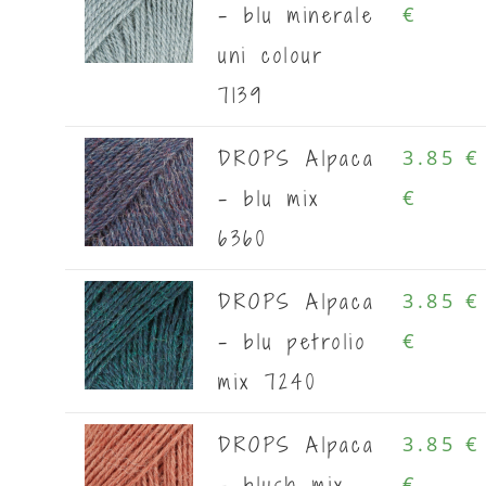
- blu minerale
€
uni colour
7139
DROPS Alpaca
3.85 €
- blu mix
€
6360
DROPS Alpaca
3.85 €
- blu petrolio
€
mix 7240
DROPS Alpaca
3.85 €
- blush mix
€