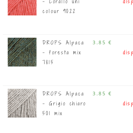
- Corallo uni
dis
colour 9022
DROPS Alpaca
3.85 €
- foresta mix
dis
7815
DROPS Alpaca
3.85 €
- Grigio chiaro
dis
501 mix