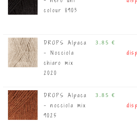
- nero uni
dis
colour 8903
DROPS Alpaca
3.85 €
- Nocciola
dis
chiaro mix
2020
DROPS Alpaca
3.85 €
- nocciola mix
dis
9025