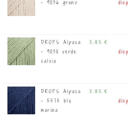
- 9036 grano
dis
DROPS Alpaca
3.85 €
- 9038 verde
dis
salvia
DROPS Alpaca
3.85 €
- 5575 blu
dis
marina