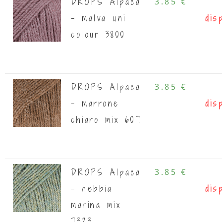
DROPS Alpaca
3.85 €
- malva uni
dis
colour 3800
DROPS Alpaca
3.85 €
- marrone
dis
chiaro mix 607
DROPS Alpaca
3.85 €
- nebbia
dis
marina mix
7323