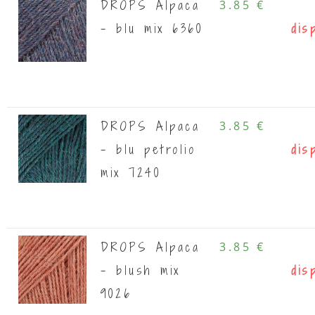
DROPS Alpaca
3.85 €
- blu mix 6360
dis
DROPS Alpaca
3.85 €
- blu petrolio
dis
mix 7240
DROPS Alpaca
3.85 €
- blush mix
dis
9026