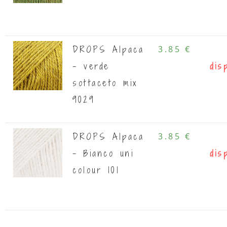
DROPS Alpaca
3.85 €
- verde
dis
sottaceto mix
9029
DROPS Alpaca
3.85 €
- Bianco uni
dis
colour 101