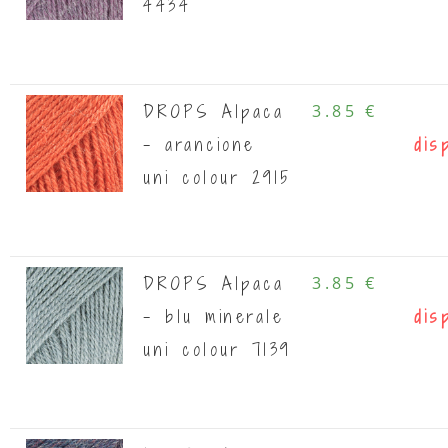
4434
DROPS Alpaca
3.85 €
- arancione
dis
uni colour 2915
DROPS Alpaca
3.85 €
- blu minerale
dis
uni colour 7139