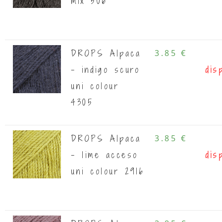
mix 506
DROPS Alpaca
3.85 €
- indigo scuro
dis
uni colour
4305
DROPS Alpaca
3.85 €
- lime acceso
dis
uni colour 2916