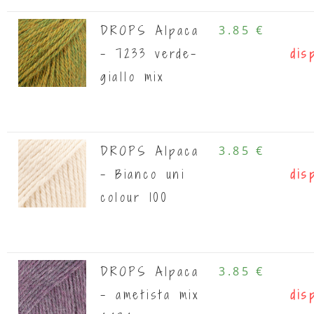
DROPS Alpaca
3.85 €
- 7233 verde-
dis
giallo mix
DROPS Alpaca
3.85 €
- Bianco uni
dis
colour 100
DROPS Alpaca
3.85 €
- ametista mix
dis