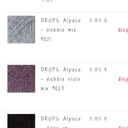
DROPS Alpaca
3.85 €
- nebbia mix
dis
9021
DROPS Alpaca
3.85 €
- nebbia viola
dis
mix 9023
DROPS Alpaca
3.85 €