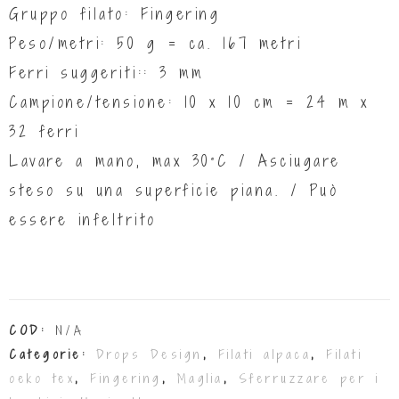
Gruppo filato: Fingering
Peso/metri: 50 g = ca. 167 metri
Ferri suggeriti:: 3 mm
Campione/tensione: 10 x 10 cm = 24 m x
32 ferri
Lavare a mano, max 30°C / Asciugare
steso su una superficie piana. / Può
essere infeltrito
COD:
N/A
Categorie:
Drops Design
,
Filati alpaca
,
Filati
oeko tex
,
Fingering
,
Maglia
,
Sferruzzare per i