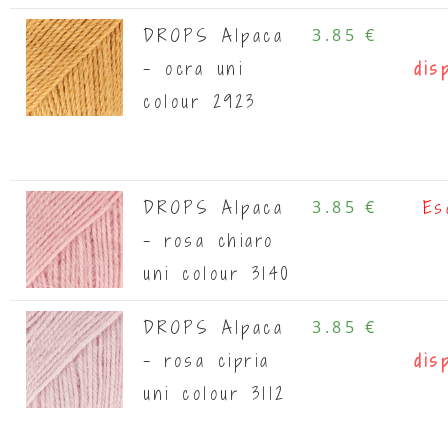
DROPS Alpaca
3.85 €
- ocra uni
dis
colour 2923
DROPS Alpaca
3.85 €
Es
- rosa chiaro
uni colour 3140
DROPS Alpaca
3.85 €
- rosa cipria
dis
uni colour 3112