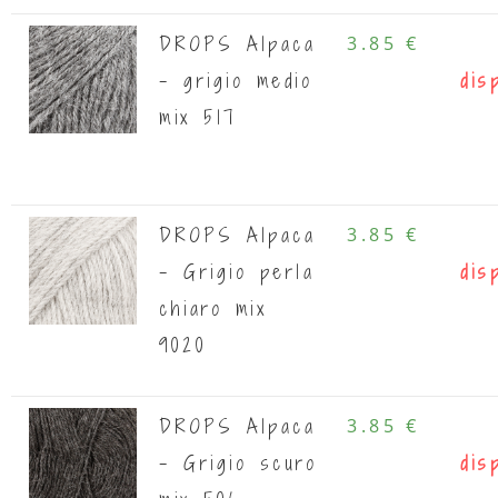
DROPS Alpaca
3.85 €
- grigio medio
dis
mix 517
DROPS Alpaca
3.85 €
- Grigio perla
dis
chiaro mix
9020
DROPS Alpaca
3.85 €
- Grigio scuro
dis