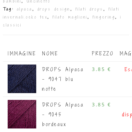
bambini
,
Uncinetto
Tag:
alpaca
,
drops design
,
filati drops
,
filati
invernali.oeko tex
,
filato maglioni
,
fingering
,
i
classici
IMMAGINE
NOME
PREZZO
MAG
DROPS Alpaca
3.85 €
Es
- 9047 blu
notte
DROPS Alpaca
3.85 €
- 9045
dis
bordeaux