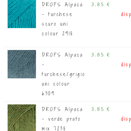
DROPS Alpaca
3.85 €
- turchese
dis
scuro uni
colour 2918
DROPS Alpaca
3.85 €
-
dis
turchese/grigio
uni colour
6309
DROPS Alpaca
3.85 €
- verde prato
dis
mix 7238