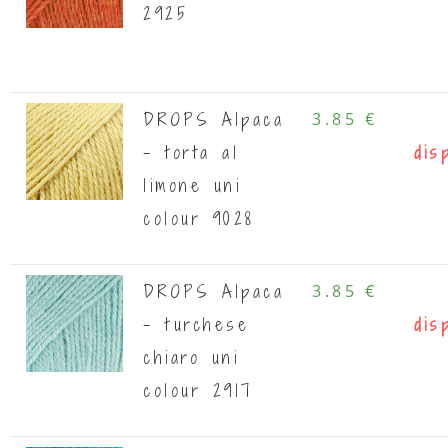
2925
DROPS Alpaca
3.85 €
- torta al
dis
limone uni
colour 9028
DROPS Alpaca
3.85 €
- turchese
dis
chiaro uni
colour 2917