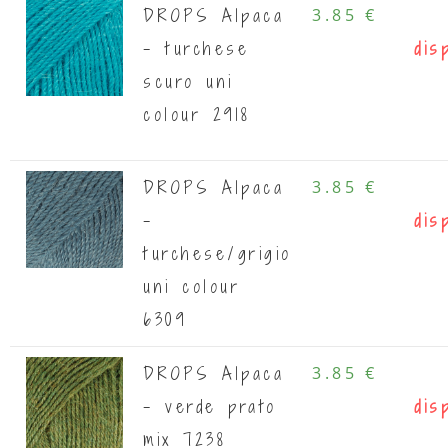
DROPS Alpaca
3.85 €
- turchese
dis
scuro uni
colour 2918
DROPS Alpaca
3.85 €
-
dis
turchese/grigio
uni colour
6309
DROPS Alpaca
3.85 €
- verde prato
dis
mix 7238