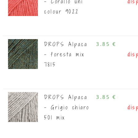
- Corallo uni
dis
colour 9022
DROPS Alpaca
3.85 €
- foresta mix
dis
7815
DROPS Alpaca
3.85 €
- Grigio chiaro
dis
501 mix