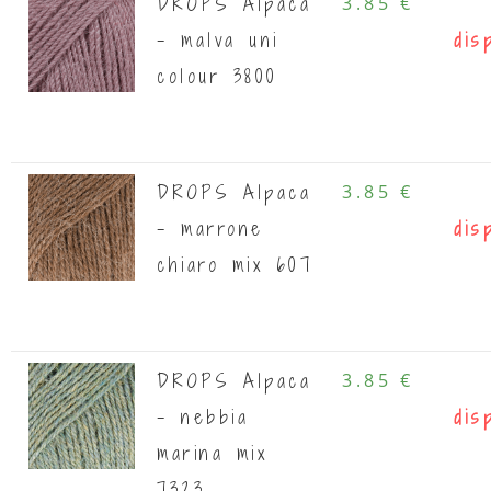
DROPS Alpaca
3.85 €
- malva uni
dis
colour 3800
DROPS Alpaca
3.85 €
- marrone
dis
chiaro mix 607
DROPS Alpaca
3.85 €
- nebbia
dis
marina mix
7323