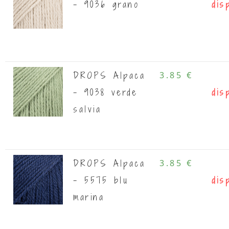
- 9036 grano
dis
DROPS Alpaca
3.85 €
- 9038 verde
dis
salvia
DROPS Alpaca
3.85 €
- 5575 blu
dis
marina