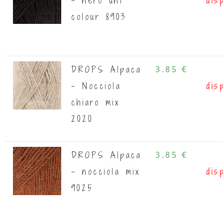
- nero uni
dis
colour 8903
DROPS Alpaca
3.85 €
- Nocciola
dis
chiaro mix
2020
DROPS Alpaca
3.85 €
- nocciola mix
dis
9025