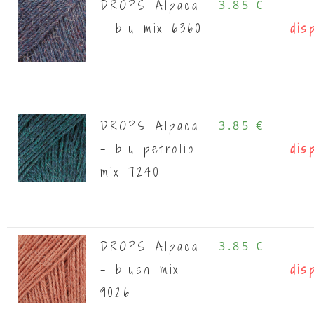
DROPS Alpaca
3.85 €
- blu mix 6360
dis
DROPS Alpaca
3.85 €
- blu petrolio
dis
mix 7240
DROPS Alpaca
3.85 €
- blush mix
dis
9026