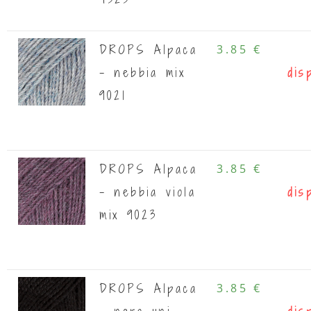
DROPS Alpaca
3.85 €
- nebbia mix
dis
9021
DROPS Alpaca
3.85 €
- nebbia viola
dis
mix 9023
DROPS Alpaca
3.85 €