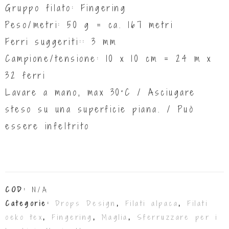
Gruppo filato: Fingering
Peso/metri: 50 g = ca. 167 metri
Ferri suggeriti:: 3 mm
Campione/tensione: 10 x 10 cm = 24 m x
32 ferri
Lavare a mano, max 30°C / Asciugare
steso su una superficie piana. / Può
essere infeltrito
COD:
N/A
Categorie:
Drops Design
,
Filati alpaca
,
Filati
oeko tex
,
Fingering
,
Maglia
,
Sferruzzare per i