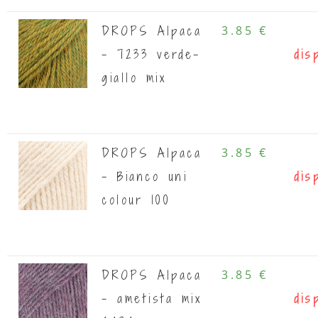
DROPS Alpaca
3.85 €
- 7233 verde-
dis
giallo mix
DROPS Alpaca
3.85 €
- Bianco uni
dis
colour 100
DROPS Alpaca
3.85 €
- ametista mix
dis