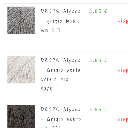
DROPS Alpaca
3.85 €
- grigio medio
dis
mix 517
DROPS Alpaca
3.85 €
- Grigio perla
dis
chiaro mix
9020
DROPS Alpaca
3.85 €
- Grigio scuro
dis