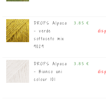
DROPS Alpaca
3.85 €
- verde
dis
sottaceto mix
9029
DROPS Alpaca
3.85 €
- Bianco uni
dis
colour 101