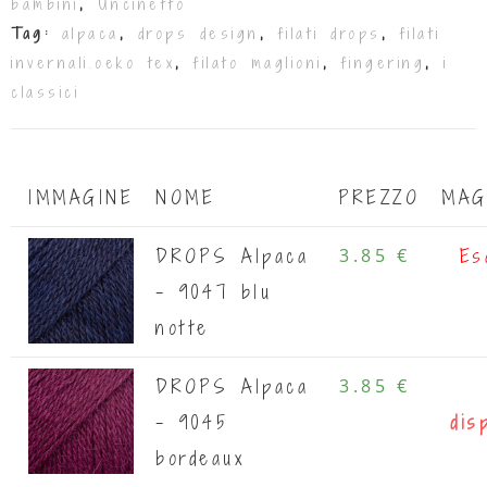
bambini
,
Uncinetto
Tag:
alpaca
,
drops design
,
filati drops
,
filati
invernali.oeko tex
,
filato maglioni
,
fingering
,
i
classici
IMMAGINE
NOME
PREZZO
MAG
DROPS Alpaca
3.85 €
Es
- 9047 blu
notte
DROPS Alpaca
3.85 €
- 9045
dis
bordeaux