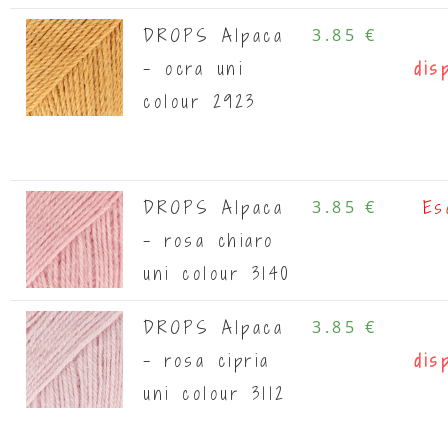
DROPS Alpaca
3.85 €
- ocra uni
dis
colour 2923
DROPS Alpaca
3.85 €
Es
- rosa chiaro
uni colour 3140
DROPS Alpaca
3.85 €
- rosa cipria
dis
uni colour 3112