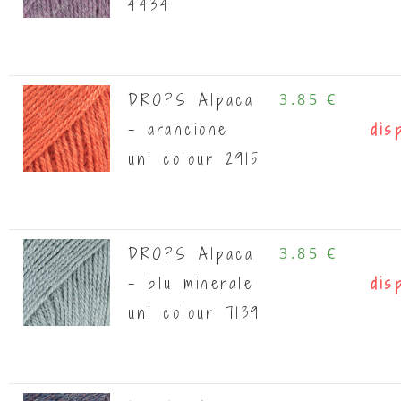
4434
DROPS Alpaca
3.85 €
- arancione
dis
uni colour 2915
DROPS Alpaca
3.85 €
- blu minerale
dis
uni colour 7139