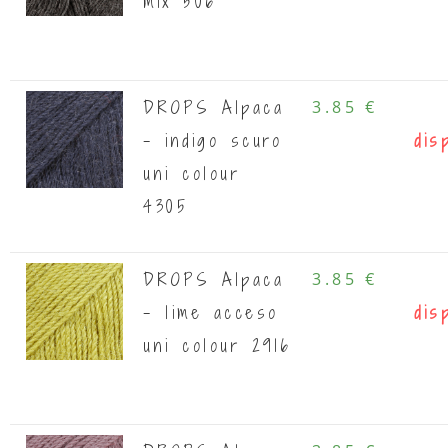
mix 506
DROPS Alpaca
3.85 €
- indigo scuro
dis
uni colour
4305
DROPS Alpaca
3.85 €
- lime acceso
dis
uni colour 2916