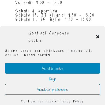
Venerdì: 9.30 - 13.00
Sabati di apertura:
Sabato 13, 27 giugno: 9.30 - 13.00
Sabato 11, 25 luglio: 9.30 - 13.00
Chiuse per ferie:
Gestisci Consenso
da 29 giugno al 5 luglio compresi
da 1 al 31 agosto compresi
Cookie
Orario invernale
:
Lunedì: 9.00 - 13.00 e 16.00 - 19.00
Usiamo cookie per ottimizzare il nostro sito
Martedì: 9.00 - 13.00 e 16.00 - 19.00
web ed i nostri servizi.
Mercoledì: 9.00 - 19.00
Giovedì: 9.00 - 13.00 e 16.00 - 19.00
Venerdì: 9.00 - 13.00 e 16.00 - 19.00
Accetta cookie
Sabato: 9.30 - 13.00
Nega
Visualizza preferenze
Raggomitolando® è un marchio registrato - via
Donizzetti 12 Torino 10126
Politica dei cookie
Privacy Policy