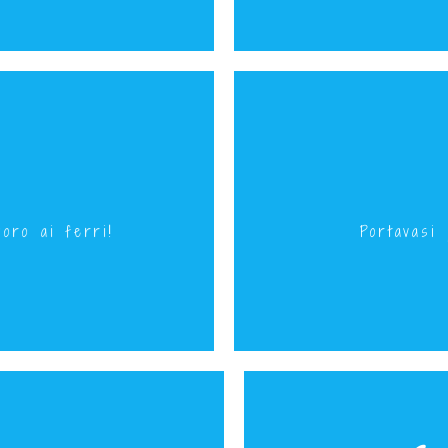
alle 12.30
Gioved
oro ai ferri!
Portavasi