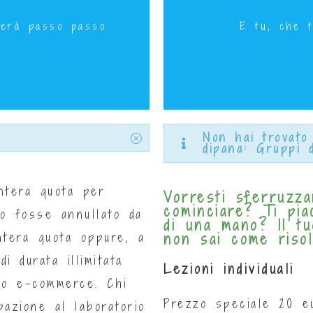
 alle 20
Sabato
iderà passo passo
E tu, che t
Non hai trovato
dipana: Gruppi d
intera quota per
Vorresti sferruzz
cominciare? Ti pi
rio fosse annullato da
di una mano? Il t
intera quota oppure, a
non sai come risol
 durata illimitata
Lezioni individuali
ro e-commerce. Chi
Prezzo speciale 20 e
pazione al laboratorio