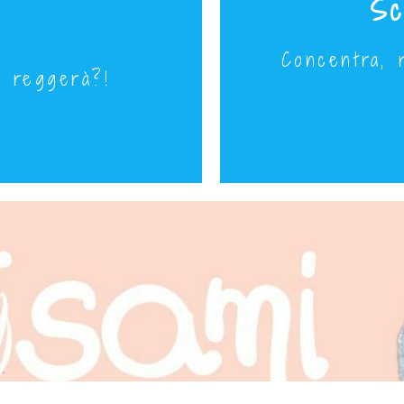
Sc
Concentra, r
: reggerà?!
Mercoledì 2