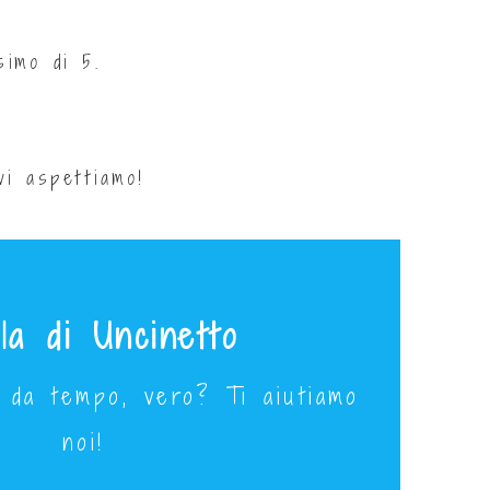
simo di 5.
vi aspettiamo!
la di Uncinetto
glia medio
 da tempo, vero? Ti aiutiamo
rile dalle 19 alle 21
noi!