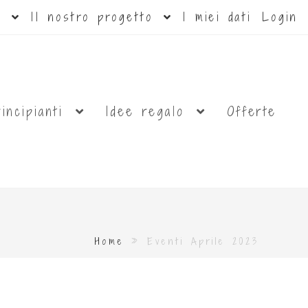
ti
Il nostro progetto
I miei dati
Login
rincipianti
Idee regalo
Offerte
Home
»
Eventi Aprile 2023