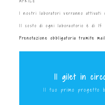
APRILE
I nostri laboratori verranno attivati
Il costo di ogni laboraotorio è di 15 
Prenotazione obbligatoria tramite ma
Il gilet in circ
ll tuo primo progetto 