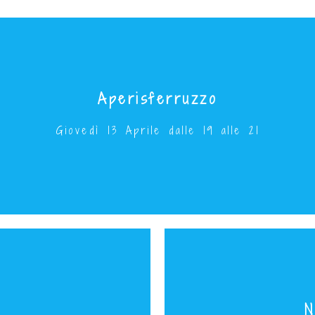
Aperisferruzzo
#crochet #knit
E tu, cosa sai fare con le tue mani?
Giovedì 13 Aprile dalle 19 alle 21
N
AMI