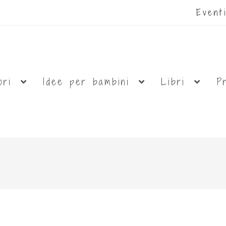
Even
ori
Idee per bambini
Libri
P