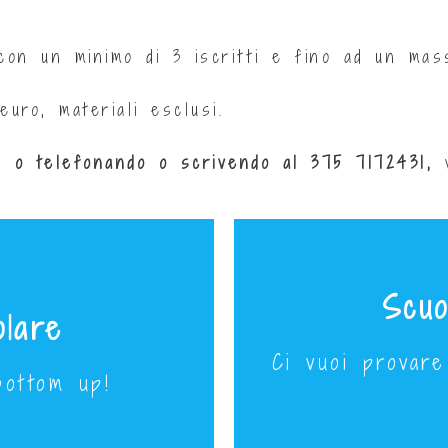
 con un minimo di 3 iscritti e fino ad un mas
euro, materiali esclusi.
il o telefonando o scrivendo al
375 7172431,
Scuo
olare
Ma
Ci vuoi provare
bottom up!
Lunedì 3 Ap