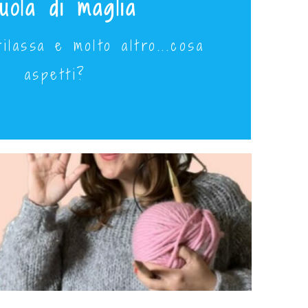
uola di maglia
Principianti
ilassa e molto altro...cosa
6 Aprile dalle 19 alle 21
aspetti?