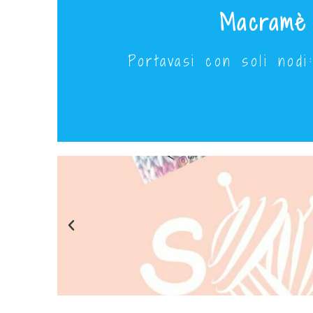
Macramè
Portavasi con soli nodi