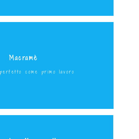
Macramè
Principianti
ì 20 Aprile dalle 10 alle 12
 perfetto come primo lavoro