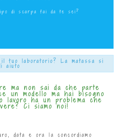
 15 Aprile dalle 10 alle 12
ipo di scarpa fai da te sei?
 il tuo laboratorio? La matassa si
i aiuto
are ma non sai da che parte
ace un modello ma hai bisogno
uo lavoro ha un problema che
vere? Ci siamo noi!
uro, data e ora la concordiamo