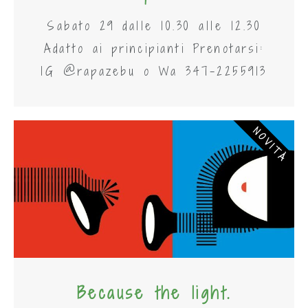
Sabato 29 dalle 10.30 alle 12.30
Adatto ai principianti Prenotarsi:
IG @rapazebu o Wa 347-2255913
NOVITÀ
Because the light.