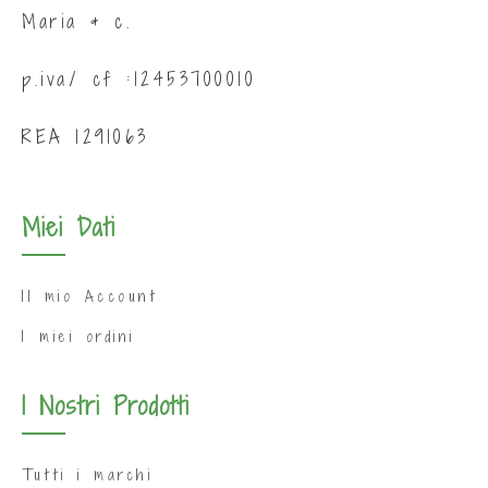
Maria & c.
p.iva/ cf :12453700010
REA 1291063
Miei Dati
Il mio Account
I miei ordini
I Nostri Prodotti
Tutti i marchi