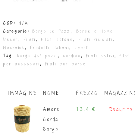
COD:
N/A
Categorie:
Borgo de Pazzi
,
Borse e Home
Decor
,
Filati
,
Filati cotone
,
Filati riciclati
,
Macramé
,
Prodotti italiani
,
sport
Tag:
borgo de' pazzi
,
cordino
,
filati estivi
,
filati
per accessori
,
filati per borse
IMMAGINE
NOME
PREZZO
MAGAZZIN
Amore
13.4 €
Esaurito
Corda
Borgo