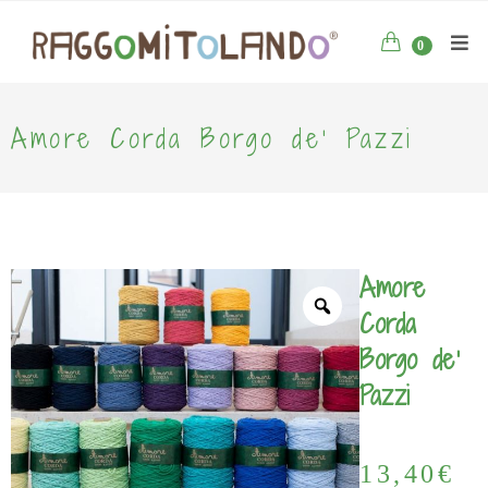
0
Amore Corda Borgo de’ Pazzi
Amore
Corda
Borgo de’
Pazzi
13,40
€