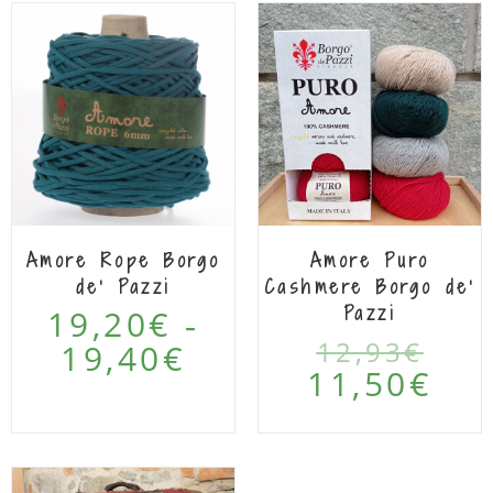
IN
OFF
ERT
Amore Rope Borgo
Amore Puro
A!
de’ Pazzi
Cashmere Borgo de’
Pazzi
19,20
€
-
12,93
€
19,40
€
11,50
€