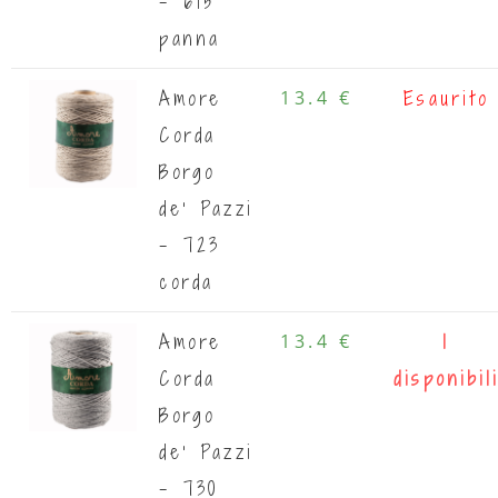
- 615
panna
Amore
13.4 €
Esaurito
Corda
Borgo
de' Pazzi
- 723
corda
Amore
13.4 €
1
Corda
disponibil
Borgo
de' Pazzi
- 730