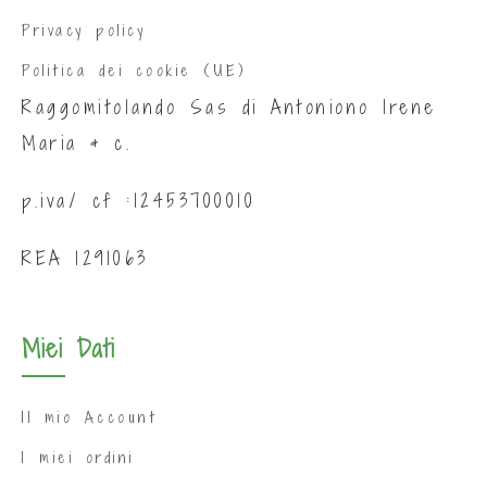
Privacy policy
Politica dei cookie (UE)
Raggomitolando Sas di Antoniono Irene
Maria & c.
p.iva/ cf :12453700010
REA 1291063
Miei Dati
Il mio Account
I miei ordini