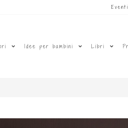
Even
ori
Idee per bambini
Libri
P