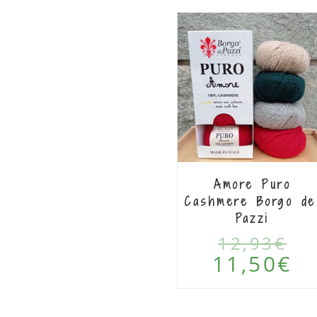
IN
OFF
ERT
Amore Puro
A!
Cashmere Borgo de
Pazzi
12,93
€
11,50
€