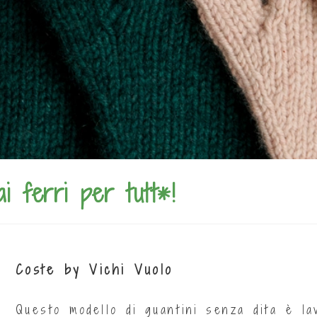
ai ferri per tutt*!
Coste by Vichi Vuolo
Questo modello di guantini senza dita è la