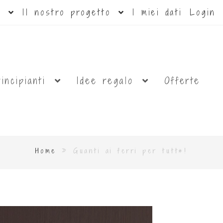
ti
Il nostro progetto
I miei dati
Login
rincipianti
Idee regalo
Offerte
Home
»
Guanti ai ferri per tutt*!