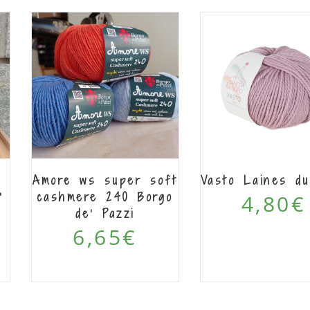
Amore ws super soft
Vasto Laines d
’
cashmere 240 Borgo
4,80
€
de’ Pazzi
6,65
€