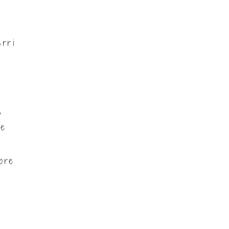
erri
,
e
ore