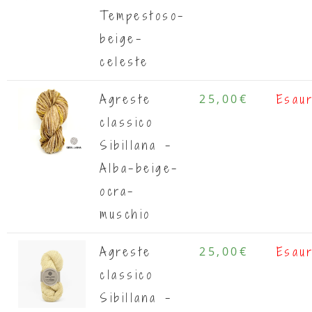
Tempestoso-
beige-
celeste
Agreste
25,00
€
Esaur
classico
Sibillana -
Alba-beige-
ocra-
muschio
Agreste
25,00
€
Esaur
classico
Sibillana -