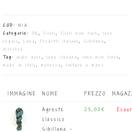
COD:
N/A
Categorie:
DK
,
Filati
,
Filati non tinti
,
Idee
regalo
,
Lana
,
Prodotti italiani
,
Sibillana
,
Worsted
Tag:
indie dyer
,
lana italiana
,
lana non tinta
,
made in italy
,
matassa
,
tintura a mano
IMMAGINE
NOME
PREZZO
MAGAZ
Agreste
25,00
€
Esaur
classico
Sibillana -