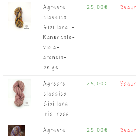
Agreste
25,00
€
Esaur
classico
Sibillana -
Ranuncolo-
viola-
arancio-
beige
Agreste
25,00
€
Esaur
classico
Sibillana -
Iris rosa
Agreste
25,00
€
Esaur