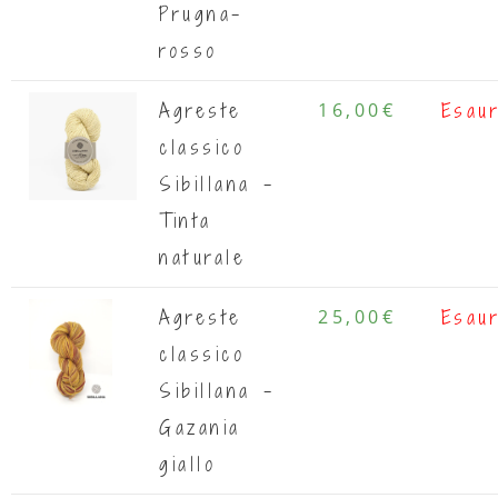
Prugna-
rosso
Agreste
16,00
€
Esaur
classico
Sibillana -
Tinta
naturale
Agreste
25,00
€
Esaur
classico
Sibillana -
Gazania
giallo