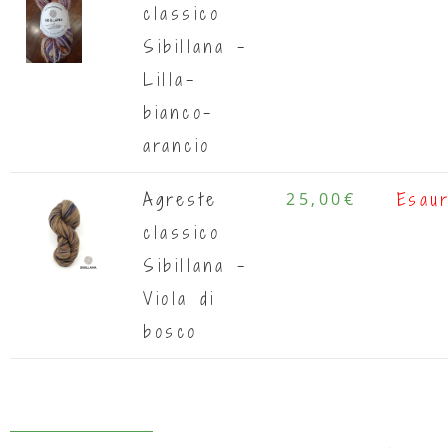
classico
Sibillana -
Lilla-
bianco-
arancio
Agreste
25,00
€
Esaur
classico
Sibillana -
Viola di
bosco