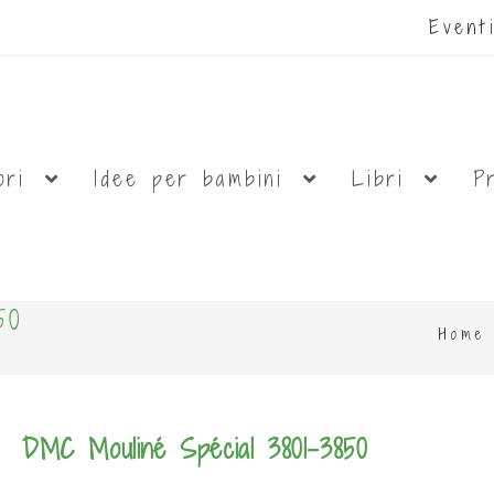
Even
ori
Idee per bambini
Libri
P
50
Home
DMC Mouliné Spécial 3801-3850