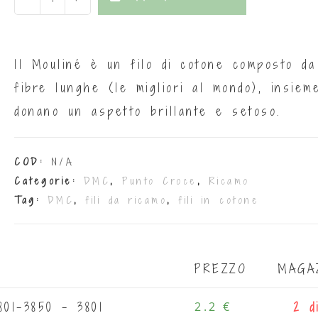
ll Mouliné è un filo di cotone composto da
fibre lunghe (le migliori al mondo), insiem
donano un aspetto brillante e setoso.
COD:
N/A
Categorie:
DMC
,
Punto Croce
,
Ricamo
Tag:
DMC
,
fili da ricamo
,
fili in cotone
PREZZO
MAGA
01-3850 - 3801
2.2 €
2 d