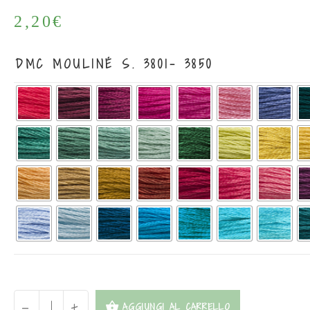
2,20
€
DMC MOULINÉ S. 3801- 3850
-
+
AGGIUNGI AL CARRELLO