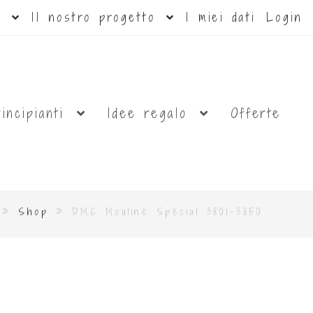
ti
Il nostro progetto
I miei dati
Login
rincipianti
Idee regalo
Offerte
»
Shop
»
DMC Mouliné Spécial 3801-3850