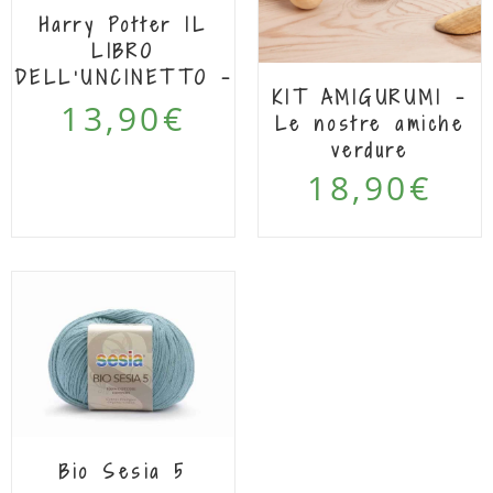
Harry Potter IL
LIBRO
DELL’UNCINETTO –
KIT AMIGURUMI –
Lucy Collin
13,90
€
Le nostre amiche
verdure
18,90
€
IN
OFF
Bio Sesia 5
ERT