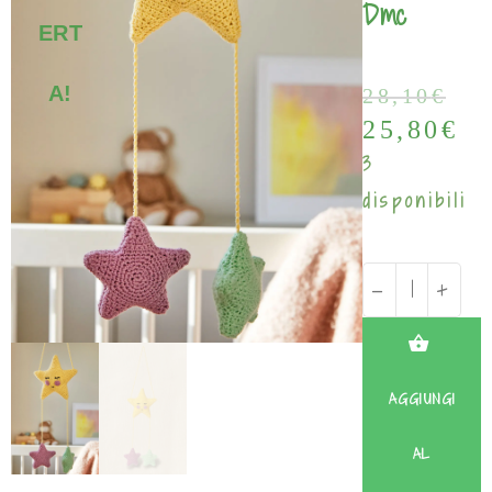
Dmc
ERT
A!
28,10
€
25,80
€
3
disponibili
-
+
AGGIUNGI
AL