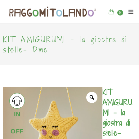
0
KIT AMIGURUMI – la giostra di
stelle- Dmc
KIT
AMIGURU
MI – la
IN
giostra di
stelle-
OFF