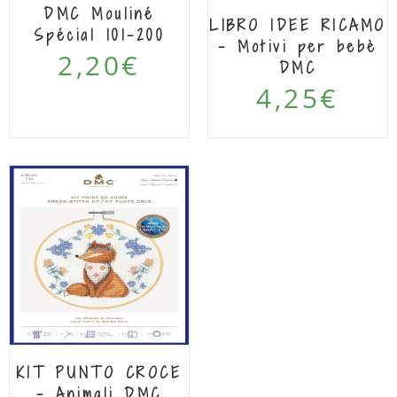
DMC Mouliné
LIBRO IDEE RICAMO
Spécial 101-200
– Motivi per bebè
2,20
€
DMC
4,25
€
KIT PUNTO CROCE
– Animali DMC