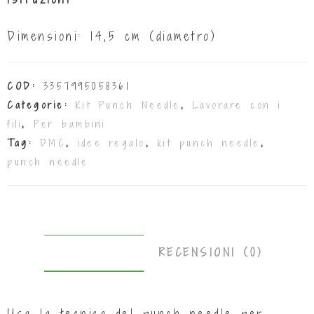
Dimensioni: 14,5 cm (diametro)
COD:
3357995058361
Categorie:
Kit Punch Needle
,
Lavorare con i
fili
,
Per bambini
Tag:
DMC
,
idee regalo
,
kit punch needle
,
punch needle
DESCRIZIONE
RECENSIONI (0)
Usa la tecnica del punch needle per