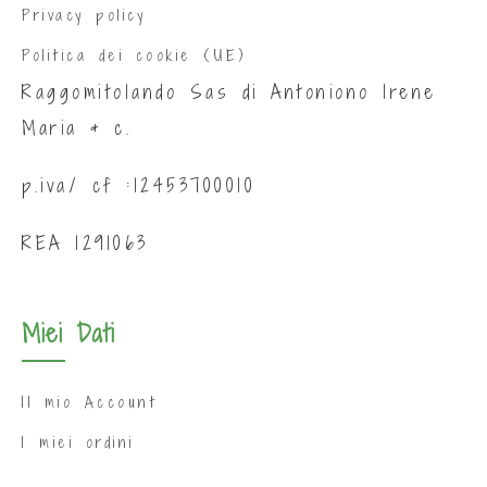
Privacy policy
Politica dei cookie (UE)
Raggomitolando Sas di Antoniono Irene
Maria & c.
p.iva/ cf :12453700010
REA 1291063
Miei Dati
Il mio Account
I miei ordini