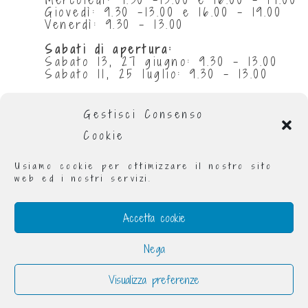
Giovedì: 9.30 -13.00 e 16.00 - 19.00
Venerdì: 9.30 - 13.00
Sabati di apertura:
Sabato 13, 27 giugno: 9.30 - 13.00
Sabato 11, 25 luglio: 9.30 - 13.00
Chiuse per ferie:
da 29 giugno al 5 luglio compresi
Gestisci Consenso
da 1 al 31 agosto compresi
Cookie
Orario invernale
:
Lunedì: 9.00 - 13.00 e 16.00 - 19.00
Usiamo cookie per ottimizzare il nostro sito
Martedì: 9.00 - 13.00 e 16.00 - 19.00
web ed i nostri servizi.
Mercoledì: 9.00 - 19.00
Giovedì: 9.00 - 13.00 e 16.00 - 19.00
Venerdì: 9.00 - 13.00 e 16.00 - 19.00
Accetta cookie
Sabato: 9.30 - 13.00
Nega
Visualizza preferenze
Raggomitolando® è un marchio registrato - via