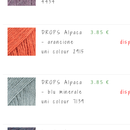
4434
DROPS Alpaca
3.85 €
- arancione
dis
uni colour 2915
DROPS Alpaca
3.85 €
- blu minerale
dis
uni colour 7139