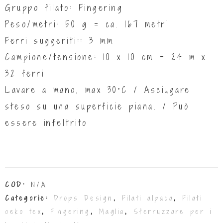
Gruppo filato: Fingering
Peso/metri: 50 g = ca. 167 metri
Ferri suggeriti:: 3 mm
Campione/tensione: 10 x 10 cm = 24 m x
32 ferri
Lavare a mano, max 30°C / Asciugare
steso su una superficie piana. / Può
essere infeltrito
COD:
N/A
Categorie:
Drops Design
,
Filati alpaca
,
Filati
oeko tex
,
Fingering
,
Maglia
,
Sferruzzare per i