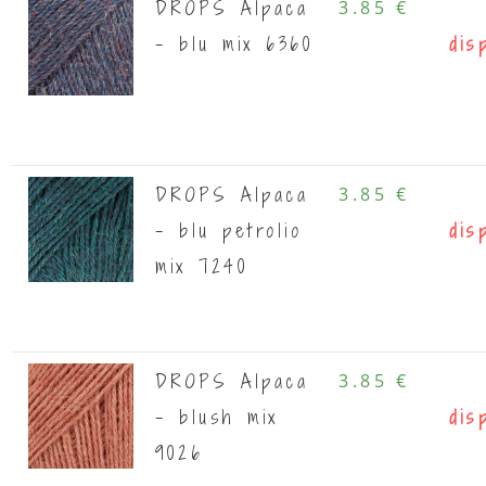
DROPS Alpaca
3.85 €
- blu mix 6360
dis
DROPS Alpaca
3.85 €
- blu petrolio
dis
mix 7240
DROPS Alpaca
3.85 €
- blush mix
dis
9026