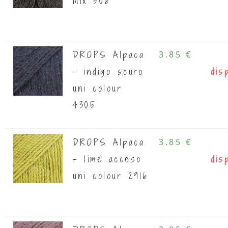
mix 506
DROPS Alpaca
3.85 €
- indigo scuro
dis
uni colour
4305
DROPS Alpaca
3.85 €
- lime acceso
dis
uni colour 2916