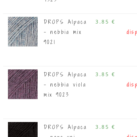
DROPS Alpaca
3.85 €
- nebbia mix
dis
9021
DROPS Alpaca
3.85 €
- nebbia viola
dis
mix 9023
DROPS Alpaca
3.85 €