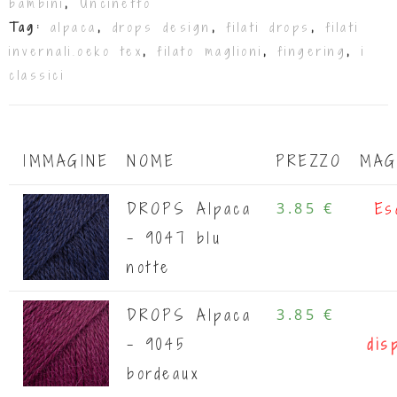
bambini
,
Uncinetto
Tag:
alpaca
,
drops design
,
filati drops
,
filati
invernali.oeko tex
,
filato maglioni
,
fingering
,
i
classici
IMMAGINE
NOME
PREZZO
MAG
DROPS Alpaca
3.85 €
Es
- 9047 blu
notte
DROPS Alpaca
3.85 €
- 9045
dis
bordeaux