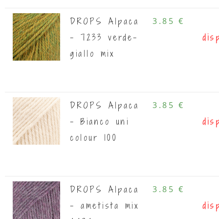
DROPS Alpaca
3.85 €
- 7233 verde-
dis
giallo mix
DROPS Alpaca
3.85 €
- Bianco uni
dis
colour 100
DROPS Alpaca
3.85 €
- ametista mix
dis