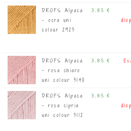
DROPS Alpaca
3.85 €
- ocra uni
dis
colour 2923
DROPS Alpaca
3.85 €
Es
- rosa chiaro
uni colour 3140
DROPS Alpaca
3.85 €
- rosa cipria
dis
uni colour 3112