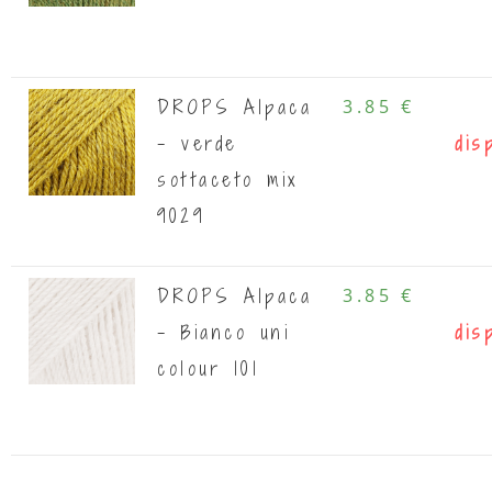
DROPS Alpaca
3.85 €
- verde
dis
sottaceto mix
9029
DROPS Alpaca
3.85 €
- Bianco uni
dis
colour 101