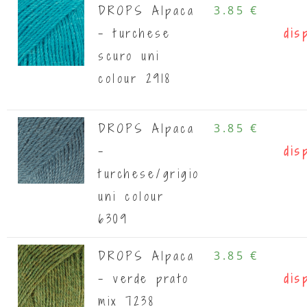
DROPS Alpaca
3.85 €
- turchese
dis
scuro uni
colour 2918
DROPS Alpaca
3.85 €
-
dis
turchese/grigio
uni colour
6309
DROPS Alpaca
3.85 €
- verde prato
dis
mix 7238