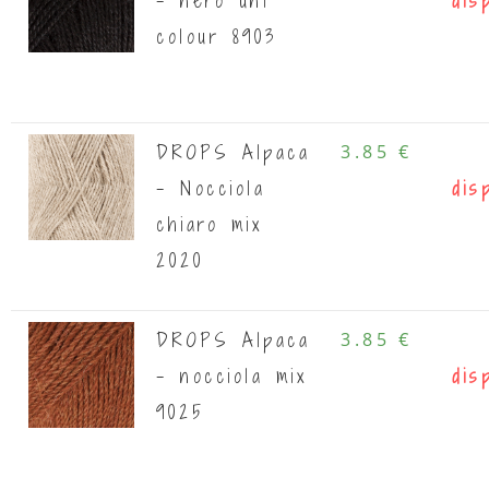
- nero uni
dis
colour 8903
DROPS Alpaca
3.85 €
- Nocciola
dis
chiaro mix
2020
DROPS Alpaca
3.85 €
- nocciola mix
dis
9025