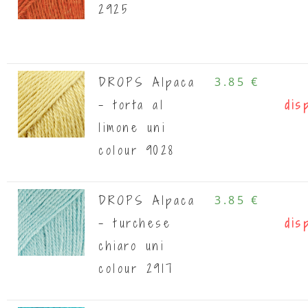
2925
DROPS Alpaca
3.85 €
- torta al
dis
limone uni
colour 9028
DROPS Alpaca
3.85 €
- turchese
dis
chiaro uni
colour 2917