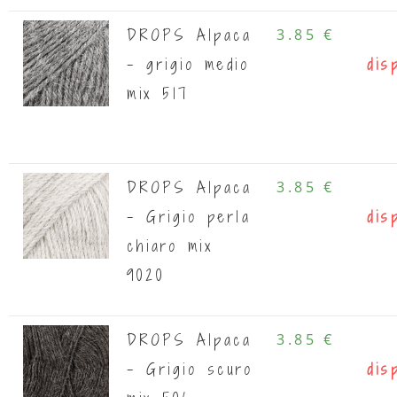
DROPS Alpaca
3.85 €
- grigio medio
dis
mix 517
DROPS Alpaca
3.85 €
- Grigio perla
dis
chiaro mix
9020
DROPS Alpaca
3.85 €
- Grigio scuro
dis