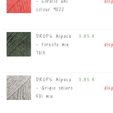
- Corallo uni
dis
colour 9022
DROPS Alpaca
3.85 €
- foresta mix
dis
7815
DROPS Alpaca
3.85 €
- Grigio chiaro
dis
501 mix