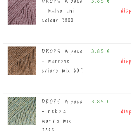
DROPS Alpaca
3.85 €
- malva uni
dis
colour 3800
DROPS Alpaca
3.85 €
- marrone
dis
chiaro mix 607
DROPS Alpaca
3.85 €
- nebbia
dis
marina mix
7323