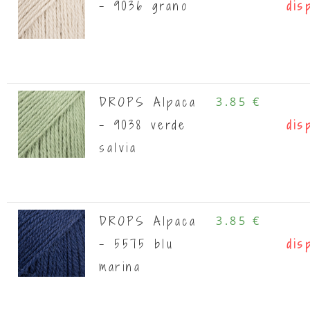
- 9036 grano
dis
DROPS Alpaca
3.85 €
- 9038 verde
dis
salvia
DROPS Alpaca
3.85 €
- 5575 blu
dis
marina